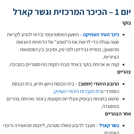
רכזית וגשר קארל
ר
כיכר העיר העתיקה
– השעון האסטרונומי (כדאי להגיע לקראת
שעה עגולה כדי לראות את ה"מופע" של הדמויות היוצאות
מהשעון), כנסיית גבירתנו לפני טין, וסיבוב בין הסמטאות
הציוריות.
קפה או ארוחת בוקר באחד מבתי הקפה ההיסטוריים בסביבה.
יים
הרובע היהודי (יוזפוב)
– בית הכנסת הישן-חדש, בית הכנסת
הספרדי ו
בית הקברות היהודי העתיק
.
שיטוט בחנויות הבוטיק והגלריות הקטנות באזור וארוחת צהריים
במסעדה.
 הצהריים
גשר קארל
– מעבר לרובע מאלה סטרנה, ליהנות מהאווירה ודוכני
האמנים.