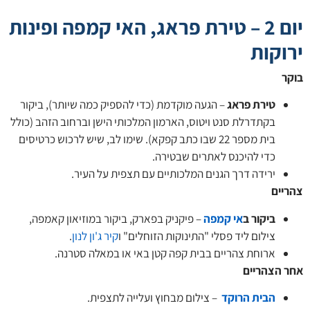
יום 2 – טירת פראג, האי קמפה ופינות
וקות
ר
טירת פראג
– הגעה מוקדמת (כדי להספיק כמה שיותר), ביקור
בקתדרלת סנט ויטוס, הארמון המלכותי הישן וברחוב הזהב (כולל
בית מספר 22 שבו כתב קפקא). שימו לב, שיש לרכוש כרטיסים
כדי להיכנס לאתרים שבטירה.
ירידה דרך הגנים המלכותיים עם תצפית על העיר.
יים
ביקור ב
אי קמפה
– פיקניק בפארק, ביקור במוזיאון קאמפה,
צילום ליד פסלי "התינוקות הזוחלים" ו
קיר ג'ון לנון
.
ארוחת צהריים בבית קפה קטן באי או במאלה סטרנה.
 הצהריים
הבית הרוקד
– צילום מבחוץ ועלייה לתצפית.