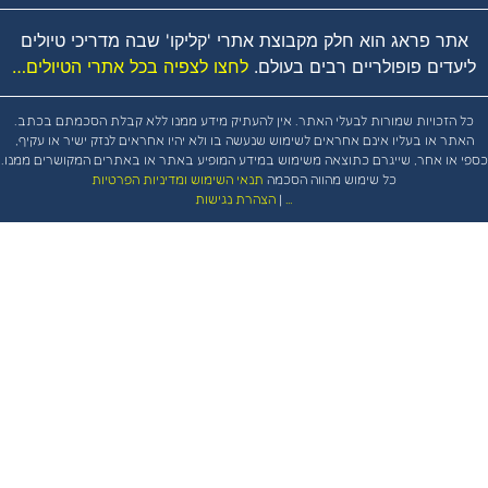
ר פראג הוא חלק מקבוצת אתרי 'קליקו' שבה מדריכי טיולים
דים פופולריים רבים בעולם.
לחצו לצפיה בכל אתרי הטיולים…
הזכויות שמורות לבעלי האתר. אין להעתיק מידע ממנו ללא קבלת הסכמתם בכתב.
ר או בעליו אינם אחראים לשימוש שנעשה בו ולא יהיו אחראים לנזק ישיר או עקיף,
ו אחר, שייגרם כתוצאה משימוש במידע המופיע באתר או באתרים המקושרים ממנו.
כל שימוש מהווה הסכמה
תנאי השימוש ומדיניות הפרטיות
…
|
הצהרת נגישות