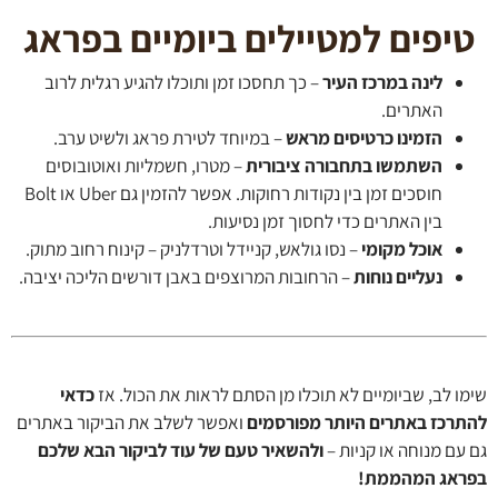
יפים למטיילים ביומיים בפראג
לינה במרכז העיר
– כך תחסכו זמן ותוכלו להגיע רגלית לרוב
האתרים.
הזמינו כרטיסים מראש
– במיוחד לטירת פראג ולשיט ערב.
השתמשו בתחבורה ציבורית
– מטרו, חשמליות ואוטובוסים
חוסכים זמן בין נקודות רחוקות. אפשר להזמין גם Uber או Bolt
בין האתרים כדי לחסוך זמן נסיעות.
אוכל מקומי
– נסו גולאש, קניידל וטרדלניק – קינוח רחוב מתוק.
נעליים נוחות
– הרחובות המרוצפים באבן דורשים הליכה יציבה.
ו לב, שביומיים לא תוכלו מן הסתם לראות את הכול. אז
כדאי
רכז באתרים היותר מפורסמים
ואפשר לשלב את הביקור באתרים
עם מנוחה או קניות –
ולהשאיר טעם של עוד לביקור הבא שלכם
אג המהממת!