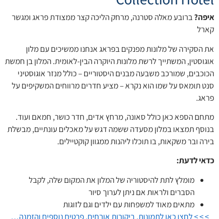
איפה?
ברובע מאלה סטרנה, מרחק הליכה קצר ממצודת פראג ומגשר
קארל
את הסקירה של מלונות מפנקים בפראג אנחנו ממשיכים עם מלון
אוגוסטין, המשתייך לרשת מלונות היוקרה הבין-לאומית. המלון בן חמשת
הכוכבים, שמורכב משבעה מבנים היסטוריים – כולל מנזר אוגוסטיני
סנט תומאס על שמו הוא נקרא – מציע חדרים מרווחים המשקיפים על
פראג.
מתחם הספא כאן כולל סאונה, מרחץ אדים, חדר כושר, חמאם ועוד.
בנוסף תמצאו במלון מסעדה ששמה דגש על מאכלים עונתיים, מבשלת
בירה ובר משקאות, בו תוכלו ליהנות ממגוון קוקטיילים.
כדאי לדעת:
מומלץ לתת להיסטוריה של המלון את המקום שלה, לקבל
הסברים ולראות אם ניתן לערוך סיור
מתאים מאוד למשפחות עם ילדים וגם לזוגות
> > > לחצו כאן לתמונות, ביקורות אורחים, פרטים נוספים והזמנה…