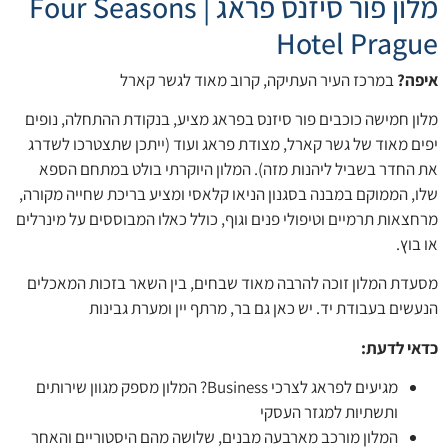
מלון פור סיזנס פראג | Four Seasons
Hotel Prague
איפה?
במרכז העיר העתיקה, קרוב מאוד לגשר קארל
מלון חמישה כוכבים פור סיזנס בפראג מציע, בנקודת ההתחלה, נופים
יפים מאוד של גשר קארל, מצודת פראג ועוד (ייתכן שתצטרכו לשדרג
את החדר בשביל ליהנות מזה). המלון היוקרתי בולט במתחם הספא
שלו, הממוקם במבנה בסגנון הניאו קלאסי ומציע בריכת שחייה מקורה,
מרחצאות תרמיים וטיפולי פנים וגוף, כולל כאלו המבוססים על מינרלים
או בוץ.
מסעדת המלון זוכה להרבה מאוד שבחים, בין השאר בזכות המאכלים
הנעשים בעבודת יד. יש כאן גם בר, מרתף יין ומערת גבינות
כדאי לדעת:
מגיעים לפראג לצרכי Business? המלון מספק מגוון שירותים
ותשתיות למגזר העסקי
המלון מורכב מארבעה מבנים, שלושה מהם היסטוריים והאחר