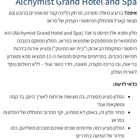
Alchymist Grand Hotel and Spa
איפה?
ברובע מאלה סטרנה, מרחק הליכה קצר מהאתרים ברובע וגם
מגשר קארל ומהחלק ההיסטורי העתיק של פראג
מלון וספא אלכימיסט גראנד (Alchymist Grand Hotel and Spa) הוא
מהמפוארים ומהמפנקים שתמצאו בפראג. המלון ממוקם במבנה
היסטורי מתקופת הבארוק ("בית ישו התינוק") ומציע אירוח בדרגת
חמישה כוכבים. במרתפים עתיקים מהמאה ה-11 תמצאו ספא ומועדון
בריאות, ובו בריכה מקורה, סאונה, חדר כושר ועוד – ללא תשלום נוסף
לאורחי המלון.
כדאי לדעת:
המלון מציע מסעדה, בה מוגשות ארוחות לאורך היום, בר קפה
ומשקאות ועוד
מחיר מלון זה, באופן לא מפתיע, יקר מהרוב המוחלט של המלונות
בפראג
המלון מציע כמה שירותים שונים שאינם מובנים מאליהם, כמו
סידור של המיטה בחדרים