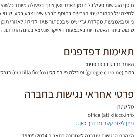
תוסף הנגישות פעיל כל הזמן באתר ואין צורך בפעולה מיוחד כלשהי 
לחיצה על כפתור שינוי הצבעים בתוסף מבצע שינוי צבע רקע, שינוי 
ניווט באמצעות מקלדת ע"י שימוש בכפתור TAB לדילוג לאזורי תוכן שונים.
שימוש ביתר האפשרויות באמצעות האייקון שנמצא בפינה התחתונה
תאימות דפדפנים
האתר נבדק בדפדפנים:
כרום (google chrome) ומוזילה פיירפוקס (mozilla firefox) בגרסאות האחרונות שלהם.
פרטי אחראי נגישות בחברה
טל שטרן
office (at) klicco.info
ניתן ליצור קשר גם דרך כאן…
הצהרת הנגישות עודכנה לאחרונה בתאריך 15/09/2024.