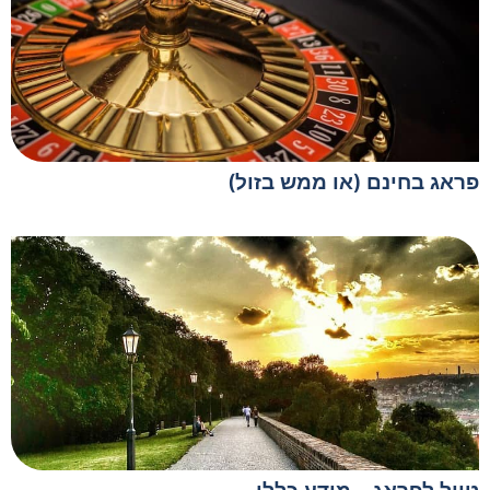
פראג בחינם (או ממש בזול)