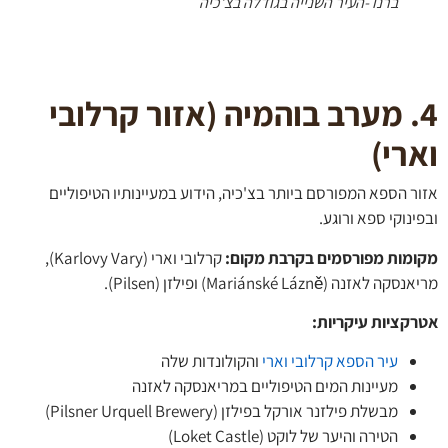
ברנו -העיר השנייה בגודלה בצ'כיה
. מערב בוהמיה (אזור קרלובי
רי)
ר הספא המפורסם ביותר בצ'כיה, הידוע במעיינותיו הטיפוליים
נוקי ספא ורוגע.
מות מפורסמים בקרבת מקום:
קרלובי וארי (Karlovy Vary),
לאזנה (Mariánské Lázně) ופילזן (Pilsen).
קציות עיקריות
:
עיר הספא קרלובי וארי
והקולונדות שלה
מעיינות המים הטיפוליים במריאנסקה לאזנה
מבשלת פילזנר אורקל בפילזן (Pilsner Urquell Brewery)
הטירה והיער של לוקט (Loket Castle)