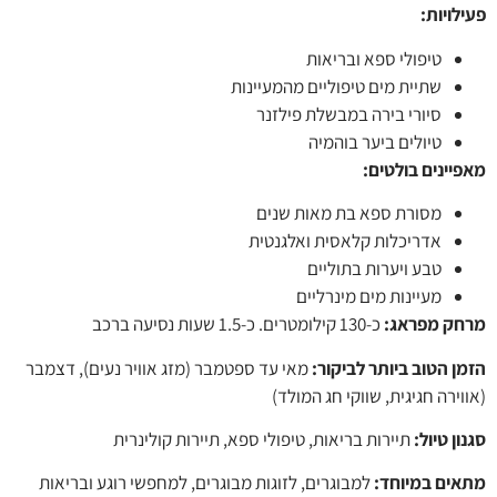
לויות
:
טיפולי ספא ובריאות
שתיית מים טיפוליים מהמעיינות
סיורי בירה במבשלת פילזנר
טיולים ביער בוהמיה
יינים בולטים
:
מסורת ספא בת מאות שנים
אדריכלות קלאסית ואלגנטית
טבע ויערות בתוליים
מעיינות מים מינרליים
ק מפראג:
כ-130 קילומטרים. כ-1.5 שעות נסיעה ברכב
ן הטוב ביותר לביקור:
מאי עד ספטמבר (מזג אוויר נעים), דצמבר
ירה חגיגית, שווקי חג המולד)
ן טיול:
תיירות בריאות, טיפולי ספא, תיירות קולינרית
ים במיוחד:
למבוגרים, לזוגות מבוגרים, למחפשי רוגע ובריאות