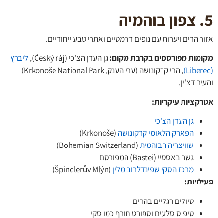
 הרים ויערות עם נופים דרמטיים ואתרי טבע ייחודיים.
מות מפורסמים בקרבת מקום:
גן העדן הצ'כי (Český ráj),
ליברץ
, הרי קרקונושה (ערי הענק, Krkonoše National Park)
ר דצ'ין.
קציות עיקריות
:
גן העדן הצ'כי
הפארק הלאומי קרקונושה
(Krkonoše)
שוויצריה הבוהמית
(Bohemian Switzerland)
גשר באסטיי (Bastei) המפורסם
מרכז הסקי שפינדלרוב מלין
(Špindlerův Mlýn)
לויות
:
טיולים רגליים בהרים
טיפוס סלעים וספורט חורף כמו סקי