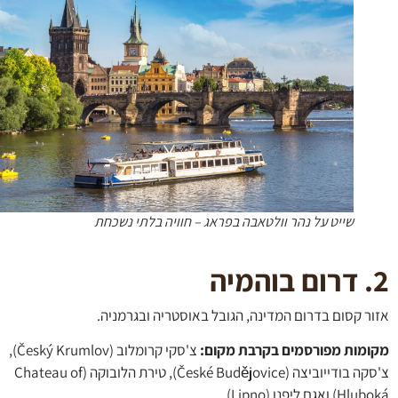
שייט על נהר וולטאבה בפראג – חוויה בלתי נשכחת
ר קסום בדרום המדינה, הגובל באוסטריה ובגרמניה.
מות מפורסמים בקרבת מקום:
צ'סקי קרומלוב (Český Krumlov),
צ'סקה בודייוביצה (České Budějovice), טירת הלובוקה (Chateau of
אגם ליפנו (Lipno).