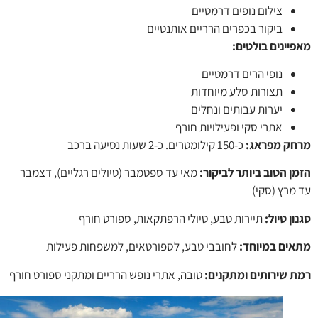
צילום נופים דרמטיים
ביקור בכפרים הרריים אותנטיים
יינים בולטים
:
נופי הרים דרמטיים
תצורות סלע מיוחדות
יערות עבותים ונחלים
אתרי סקי ופעילויות חורף
ק מפראג:
כ-150 קילומטרים. כ-2 שעות נסיעה ברכב
ן הטוב ביותר לביקור:
מאי עד ספטמבר (טיולים רגליים), דצמבר
מרץ (סקי)
ן טיול:
תיירות טבע, טיולי הרפתקאות, ספורט חורף
ים במיוחד:
לחובבי טבע, לספורטאים, למשפחות פעילות
 שירותים ומתקנים:
טובה, אתרי נופש הרריים ומתקני ספורט חורף