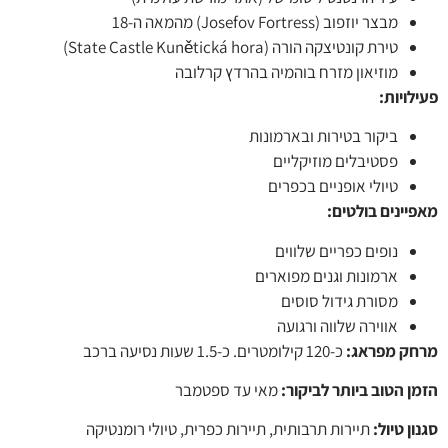
מבצר יוזפוב (Josefov Fortress) מהמאה ה-18
טירת קונטיצקה הורה (State Castle Kunětická hora)
מוזיאון מזרח בוהמיה בהרדץ קרלובה
לויות
:
ביקור בטירות ובארמונות
פסטיבלים מוזיקליים
טיולי אופניים בכפרים
יינים בולטים
:
נופים כפריים שלווים
ארמונות וגנים מפוארים
מסורת גידול סוסים
אווירה שלווה ורגועה
ק מפראג:
כ-120 קילומטרים. כ-1.5 שעות נסיעה ברכב
ן הטוב ביותר לביקור:
מאי עד ספטמבר
ן טיול:
תיירות תרבותית, תיירות כפרית, טיולי רומנטיקה