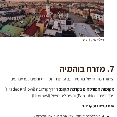
אולומוץ, צ'כיה
ר המזרחי של בוהמיה, עם ערים היסטוריות ונופים כפריים יפים.
מות מפורסמים בקרבת מקום:
הרדץ קרלובה (Hradec Králové),
Pardu) והעיר ליטומישל (Litomyšl).
קציות עיקריות
:
עיר הרנסנס ליטומישל (אתר מורשת עולמית)