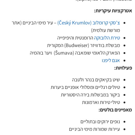
קציות עיקריות
:
צ'סקי קרומלוב (Český Krumlov)
– עיר מימי הביניים (אתר
מורשת עולמית)
טירת הלובוקה
הרומנטית והיפיפייה
מבשלת בודוויזר (Budweiser) המקורית
הפארק הלאומי שומאבה (Šumava) ויער בוהמיה
אגם ליפנו
לויות
:
שיט בקיאקים בנהר ולטבה
טיולים רגליים ומסלולי אופניים ביערות
ביקור במבשלות בירה היסטוריות
טיולי טירות וארמונות
יינים בולטים
:
נופים ירוקים ובתוליים
עיירות שמורות מימי הביניים