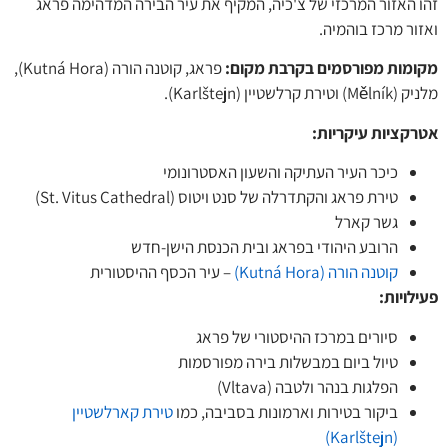
 האזור המרכזי של צ'כיה, המקיף את עיר הבירה המדהימה פראג
ר מרכז בוהמיה.
מות מפורסמים בקרבת מקום:
פראג, קוטנה הורה (Kutná Hora),
ת קרלשטיין (Karlštejn).
קציות עיקריות
:
כיכר העיר העתיקה והשעון האסטרונומי
טירת פראג והקתדרלה של סנט ויטוס (St. Vitus Cathedral)
גשר קארל
הרובע היהודי בפראג ובית הכנסת הישן-חדש
קוטנה הורה (Kutná Hora)
– עיר הכסף ההיסטורית
לויות
:
סיורים במרכז ההיסטורי של פראג
טיול ביום במבשלות בירה מפורסמות
הפלגות בנהר ולטבה (Vltava)
ביקור בטירות וארמונות בסביבה, כמו
טירת קארלשטיין
(Karlštejn)