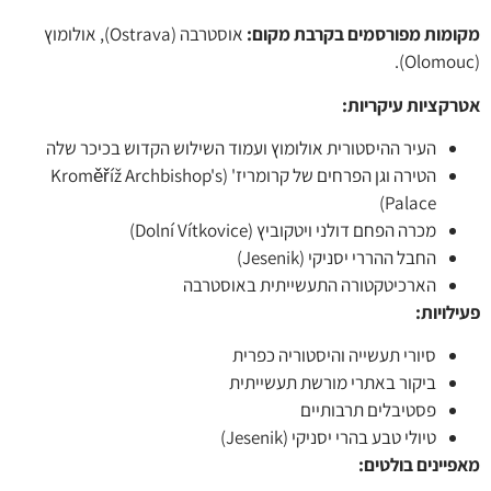
מות מפורסמים בקרבת מקום:
אוסטרבה (Ostrava), אולומוץ
קציות עיקריות
:
העיר ההיסטורית אולומוץ ועמוד השילוש הקדוש בכיכר שלה
הטירה וגן הפרחים של קרומריז' (Kroměříž Archbishop's
Palace)
מכרה הפחם דולני ויטקוביץ (Dolní Vítkovice)
החבל ההררי יסניקי (Jesenik)
הארכיטקטורה התעשייתית באוסטרבה
לויות
:
סיורי תעשייה והיסטוריה כפרית
ביקור באתרי מורשת תעשייתית
פסטיבלים תרבותיים
טיולי טבע בהרי יסניקי (Jesenik)
יינים בולטים
: