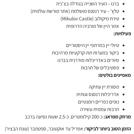
ברנו – העיר השנייה בגודלה בצ'כיה
טלץ' – עיר רנסנס מושלמת (אתר מורשת עולמית)
טירת מיקולוב (Mikulov Castle)
אזור היין של מורביה הדרומית
לויות
:
טיולי יין במרתפי יין היסטוריים
ביקור במערות תת-קרקעיות מרהיבות
סיורים באדריכלות מודרנית בברנו
פסטיבלים של תרבות
יינים בולטים
:
מסורת יין עתיקה
אדריכלות רנסנס וגותית
נופים כפריים רומנטיים
תרבות עממית עשירה
ק מפראג:
כ-200 קילומטרים. כ-2.5 שעות נסיעה ברכב
ן הטוב ביותר לביקור:
אפריל עד אוקטובר, ספטמבר (עונת הבציר)