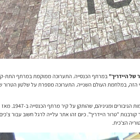
 של היידריך"
במרתף הכנסייה. התערוכה ממוקמת במרתף התת-קר
הזה, במלחמת העולם השנייה. התערוכה מספרת על שלטון הטרור של
במרתף מותקן לוח זיכרון מברונזה עם תבליט של צנחן וכומר, עם
י שנה ב-18 ביוני טקסי זיכרון לזכר קורבנות "טרור היידריך". כיום זהו אתר עלייה לרגל חשוב עבור צ
וריה הצ'כית.