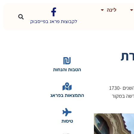
לינה
לקבוצות פראג בפייסבוק
רת
הטבות והנחות
הכנסייה הפרבוסלבית של קיריל ומתודיוס (Pravoslavný katedrální chrám sv. Cyrila a Metoděje) היא כנסייה בארוקית שנבנתה בין השנים 1730-
קדשה במקור
התמצאות בפראג
טיסות