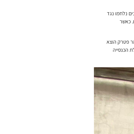
נים נלחמו נגד
. כאשר
ב ראש המועצה זונוונד הוצאו להורג בירייה ב-4 בספטמבר 1942. הכומר פטרק הוצא
ר, כולל תשעה חברי קהילת הכנסייה