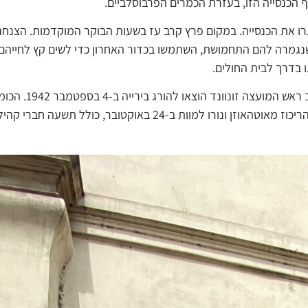
הכנסייה הזו, בעזרת הכמרים הפרבוסלביים.
נאציים כיתרו את הכנסייה. במקום פרץ קרב עז בשעות הבוקר המוקדמות. הצנח
כשנגמרה להם התחמושת, השתמשו בכדור האחרון כדי לשים קץ לחייהם
ו בדרך לבית החולים.
הבישוף גוראז'ד, הכומר ציקל ויוש
להורג ב-5 בספטמבר. בסך הכול, 263 צ'כים נעצרו, הועברו למחנה הריכוז מאוטהאוזן ונורו למוות ב-24 באוקטוב