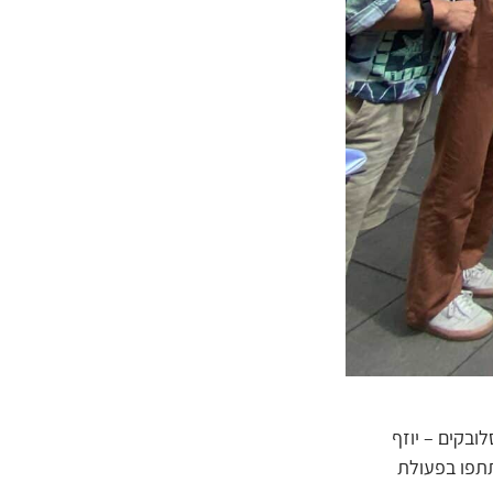
ם צ'כוסלובקים – יוזף
תתפו בפעולת