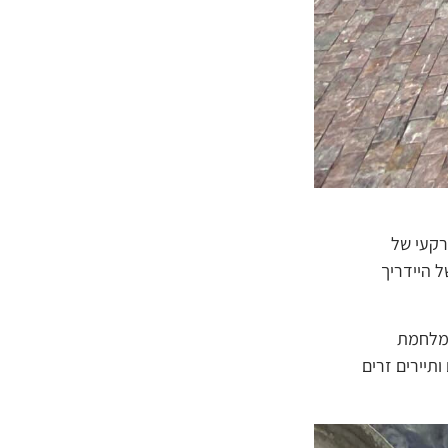
קעי של
 היידריך
 שמות הגיבורים ומגיניהם, שהותקן על קיר מרתף הכנסייה ב-1947. מאז מלחמת
'כים ותיירים זרים