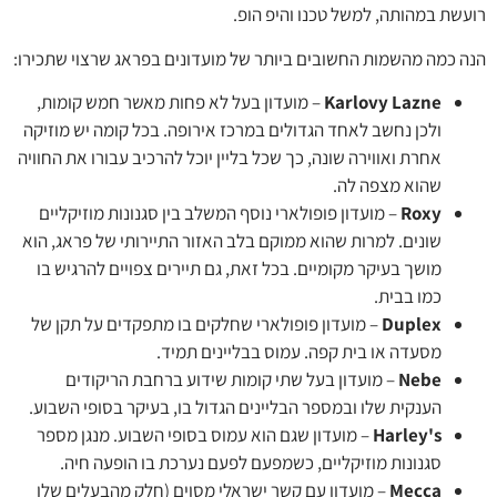
רועשת במהותה, למשל טכנו והיפ הופ.
הנה כמה מהשמות החשובים ביותר של מועדונים בפראג שרצוי שתכירו:
Karlovy Lazne
– מועדון בעל לא פחות מאשר חמש קומות,
ולכן נחשב לאחד הגדולים במרכז אירופה. בכל קומה יש מוזיקה
אחרת ואווירה שונה, כך שכל בליין יוכל להרכיב עבורו את החוויה
שהוא מצפה לה.
Roxy
– מועדון פופולארי נוסף המשלב בין סגנונות מוזיקליים
שונים. למרות שהוא ממוקם בלב האזור התיירותי של פראג, הוא
מושך בעיקר מקומיים. בכל זאת, גם תיירים צפויים להרגיש בו
כמו בבית.
Duplex
– מועדון פופולארי שחלקים בו מתפקדים על תקן של
מסעדה או בית קפה. עמוס בבליינים תמיד.
Nebe
– מועדון בעל שתי קומות שידוע ברחבת הריקודים
הענקית שלו ובמספר הבליינים הגדול בו, בעיקר בסופי השבוע.
Harley's
– מועדון שגם הוא עמוס בסופי השבוע. מנגן מספר
סגנונות מוזיקליים, כשמפעם לפעם נערכת בו הופעה חיה.
Mecca
– מועדון עם קשר ישראלי מסוים (חלק מהבעלים שלו