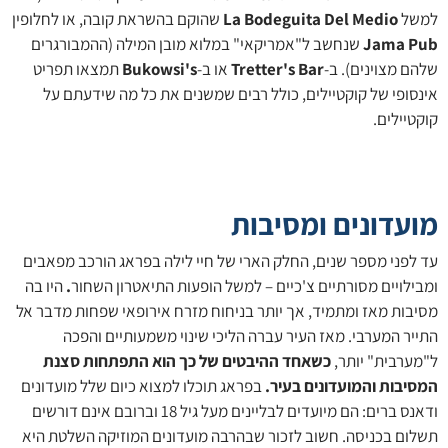
למשל
La Bodeguita Del Medio
שהוקם בהשראת קובה, או לחלופין
Jama Pub
שנחשב ל"אמריקאי" במלוא מובן המילה (ההמבורגרים
שלהם מצוינים). ב-
Tretter's Bar
או ב-
Bukowsi's
תמצאו תפריט
אינסופי של קוקטיילים, כולל רבים שמשנים את כל מה שידעתם על
קוקטיילים.
מועדונים ומסיבות
עד לפני מספר שנים, החלק הארי של חיי לילה בפראג הורכב מפאבים
ומבילויים מסורתיים צ'כיים – למשל הופעות התיאטרון השחור
.
היו בה
מסיבות מאז ומתמיד, אך יותר בניחוח מזרח אירופאי שפחות מדבר אל
התייר המערבי. מאז העיר עברה הליכי שינוי משמעותיים והפכה
ל"מערבית" יותר,
כשאחד ההיבטים של כך הוא התפתחות סצנת
המסיבות והמועדונים בעיר.
בפראג תוכלו למצוא כיום שלל מועדונים
ודאנס ברים: הם מיועדים לבליינים מעל גיל 18 וברובם אינם דורשים
תשלום בכניסה. חשוב לזכור שבהרבה מועדונים המוזיקה השלטת היא