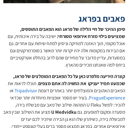
פאבים בפראג
סימן ההיכר של חיי הלילה של פראג הוא הפאבים התוססים,
שמציעים בילוי מזרח אירופאי מסורתי:
ישיבה על בירה איכותית, עם
אוכל מקומי, תוך האזנה למוזיקה וניסיון לפתח שיחות עם אחרים. גם
אם הבירות במקומות אלה יהיו יקרות יותר מאשר בסופרמרקטים וגם
במסעדות, עדיין מדובר על מחירים שהם לרוב בהחלט אטרקטיביים
ביחס למה שאנחנו מכירים מהארץ.
קצרה היריעה מלפרט כאן על כל הפאבים המומלצים של פראג,
שכמעט תמיד יעניקו את החוויה לה אתם מצפים
. תוכלו לראות את
הפאבים האהובים והמוצלחים יותר באתרים דוגמת
Tripadvisor
או
PragueExperience
. בעיר יש מספר אופציות מיוחדות יותר שכדאי
להכיר: למשל U Fleku המהווה שילוב של פאב עם מבשלת בירה,
מסעדה ומקום למופעים. גם
U Medvidku
מציע את השילוב שבין פאב
למבשלת בירה, כשיתרון שלו הוא גן הבירה שיזכיר לכם יעדים
אירופאיים אחרים. בפראג תמצאו מספר ברים בעלי קונספט ייחודי,