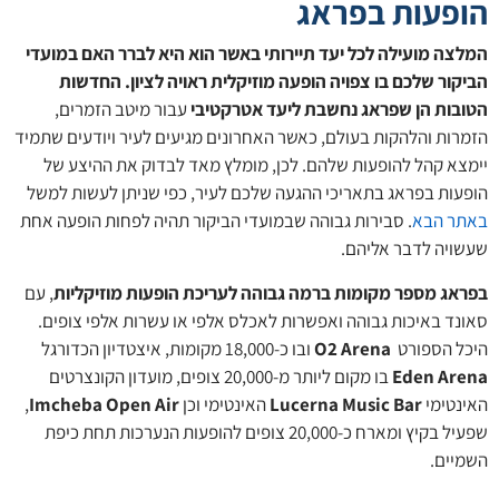
הופעות בפראג
המלצה מועילה לכל יעד תיירותי באשר הוא היא לברר האם במועדי
הביקור שלכם בו צפויה הופעה מוזיקלית ראויה לציון. החדשות
הטובות הן שפראג נחשבת ליעד אטרקטיבי
עבור מיטב הזמרים,
הזמרות והלהקות בעולם, כאשר האחרונים מגיעים לעיר ויודעים שתמיד
יימצא קהל להופעות שלהם. לכן, מומלץ מאד לבדוק את ההיצע של
הופעות בפראג בתאריכי ההגעה שלכם לעיר, כפי שניתן לעשות למשל
באתר הבא
. סבירות גבוהה שבמועדי הביקור תהיה לפחות הופעה אחת
שעשויה לדבר אליהם.
בפראג מספר מקומות ברמה גבוהה לעריכת הופעות מוזיקליות
, עם
סאונד באיכות גבוהה ואפשרות לאכלס אלפי או עשרות אלפי צופים.
היכל הספורט
O2 Arena
ובו כ-18,000 מקומות, איצטדיון הכדורגל
Eden Arena
בו מקום ליותר מ-20,000 צופים, מועדון הקונצרטים
האינטימי
Lucerna Music Bar
האינטימי וכן
Imcheba Open Air
,
שפעיל בקיץ ומארח כ-20,000 צופים להופעות הנערכות תחת כיפת
השמיים.