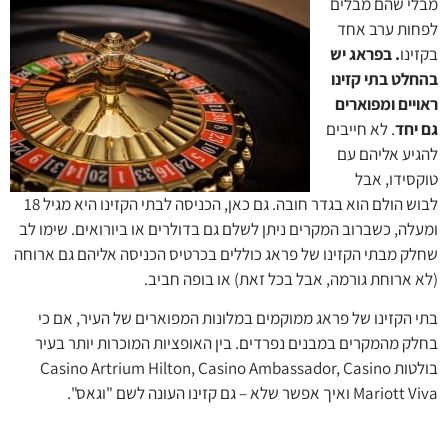
מבלי שהם מבלים
לפחות ערב אחד
בקזינו
. בפראג יש
בהחלט בתי קזינו
ראויים ומפוארים
גם יחד
. לא חייבים
להגיע אליהם עם
טוקסידו, אבל
לבוש הולם הוא בגדר חובה. גם כאן, הכניסה לבתי הקזינו היא מגיל 18
ומעלה, כשברוב המקרים ניתן לשלם גם בדולרים או ביורואים. שימו לב
שחלק מבתי הקזינו של פראג כוללים בכרטיס הכניסה אליהם גם ארוחה
(לא ארוחת גורמה, אבל בכל זאת) או בופה חביב.
בתי הקזינו של פראג ממוקמים במלונות המפוארים של העיר, אם כי
בחלק מהמקרים במבנים נפרדים. בין האופציות המוכרות יותר בעיר
בולטות Casino Artrium Hilton, Casino Ambassador, Casino
Mariott Viva ואיך אפשר שלא – גם קזינו העונה לשם "וגאס".